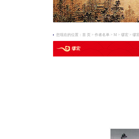
您现在的位置：
首 页
>
作者名单
>
M
>
缪宏
> 缪
缪宏