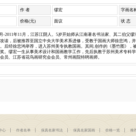
作 者
缪宏
字画名
价格(元)
面议
状 态
年3月-2011年11月，江苏江阴人。5岁开始师从江南著名书法家、其二伯
攻读，后被推荐至国立中央大学美术系进修，受教于国画大师徐悲鸿，并
。后经徐悲鸿举荐，进入苏州美专执教国画。其间,创作的《墨竹图》，被
奖。缪宏一生从事美术设计和国画教学工作，先后执教于苏州美术专科学
会员、江苏省花鸟画研究会会员、常州画院特聘画师。
中心
作者名单
保真名家书法
保真名家国画
价格一览
推