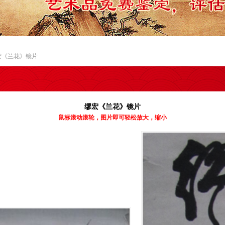
宏《兰花》镜片
缪宏《兰花》镜片
鼠标滚动滚轮，图片即可轻松放大，缩小