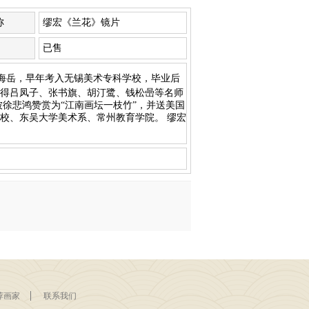
称
缪宏《兰花》镜片
已售
父缪海岳，早年考入无锡美术专科学校，毕业后
得吕凤子、张书旗、胡汀鹭、钱松喦等名师
徐悲鸿赞赏为“江南画坛一枝竹”，并送美国
校、东吴大学美术系、常州教育学院。 缪宏
荐画家
联系我们