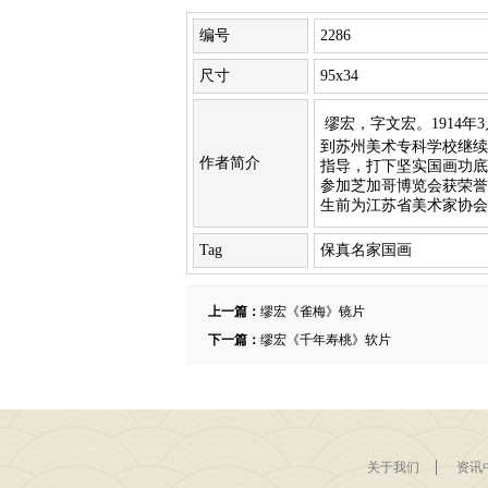
编号
2286
尺寸
95x34
缪宏，字文宏。1914
到苏州美术专科学校继续
作者简介
指导，打下坚实国画功底
参加芝加哥博览会获荣誉
生前为江苏省美术家协会
Tag
保真名家国画
上一篇：
缪宏《雀梅》镜片
下一篇：
缪宏《千年寿桃》软片
关于我们
资讯