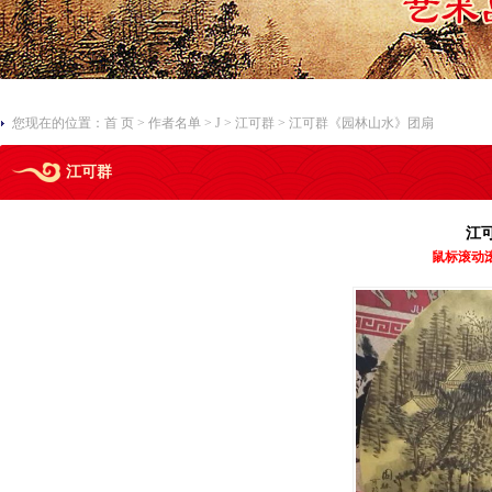
您现在的位置：
首 页
>
作者名单
>
J
>
江可群
> 江可群《园林山水》团扇
江可群
江
鼠标滚动