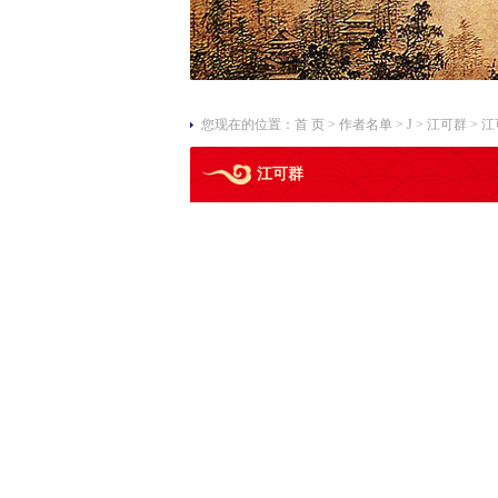
您现在的位置：
首 页
>
作者名单
>
J
>
江可群
> 
江可群