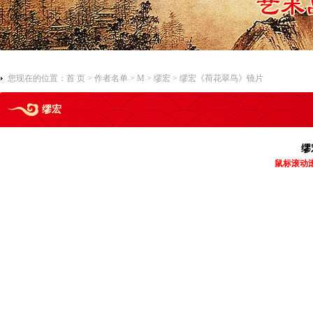
您现在的位置：
首 页
>
作者名单
>
M
>
缪宏
> 缪宏《荷花翠鸟》镜片
缪宏
缪
鼠标滚动