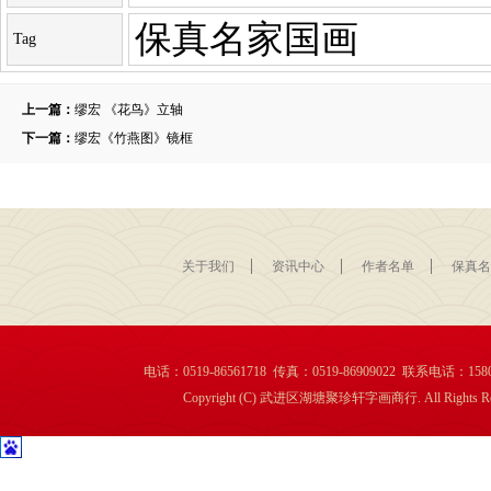
保真名家国画
Tag
上一篇：
缪宏 《花鸟》立轴
下一篇：
缪宏《竹燕图》镜框
关于我们
资讯中心
作者名单
保真名
电话：0519-86561718 传真：0519-86909022 联系电话：1
Copyright (C) 武进区湖塘聚珍轩字画商行. All Rights Re