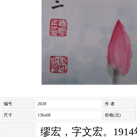
编号
2028
作 者
尺寸
136x68
价格(元)
缪宏，字文宏。1914